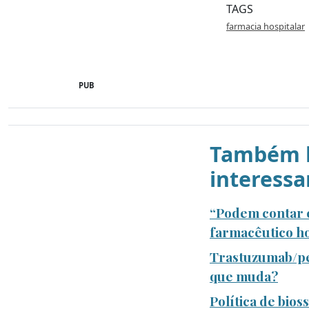
TAGS
farmacia hospitalar
PUB
Também l
interessa
“Podem contar c
farmacêutico ho
Trastuzumab/pe
que muda?
Política de bio