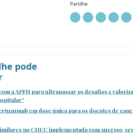
Partilhe
he pode
r
om a APFH para ultrapassar os desafios e valoriza
spitalar”
rtuzumab em dose única para os doentes de canc
ssimilares no CHUC implementada com sucesso, se