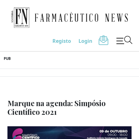
Farmacêutico News
Registo
Login
Skip
PUB
to
content
Marque na agenda: Simpósio
Científico 2021