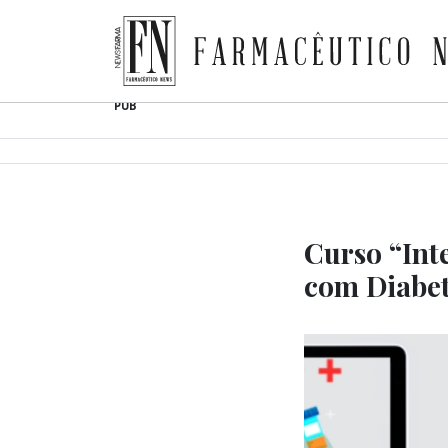
Farmacêutico News
Skip
PUB
to
content
Curso “Int
com Diabet