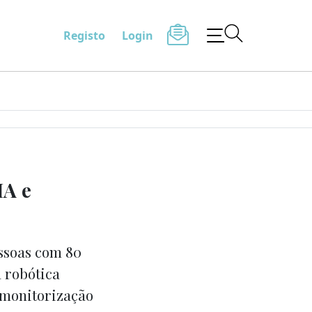
Registo
Login
IA e
essoas com 80
a robótica
a monitorização