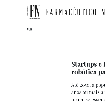
Farmacêutico News
Skip
PUB
to
content
Startups e
robótica p
Até 2050, a po
anos ou mais a 
torna-se essenc