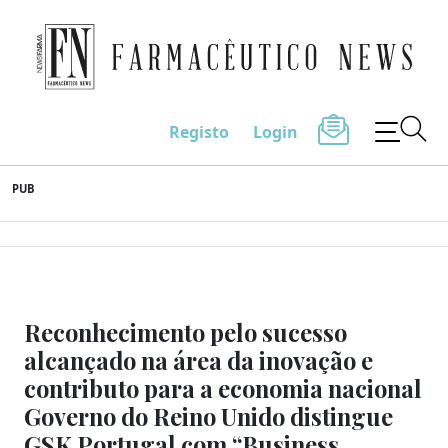
Farmacêutico News
Registo
Login
Skip
PUB
to
content
Reconhecimento pelo sucesso
alcançado na área da inovação e
contributo para a economia nacional
Governo do Reino Unido distingue
GSK Portugal com “Business