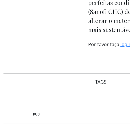
perfeitas cond
(Sanofi CHC) d
alterar o mate
mais sustentáve
Por favor faça
logi
TAGS
PUB