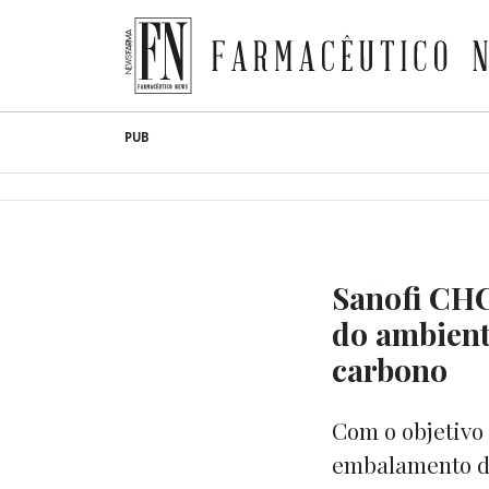
Farmacêutico News
Skip
PUB
to
content
Sanofi CH
do ambient
carbono
Com o objetivo
embalamento do