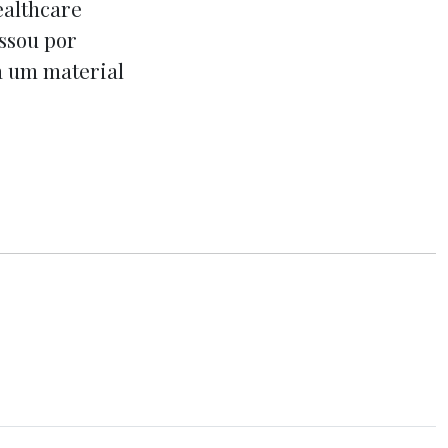
ealthcare
ssou por
a um material