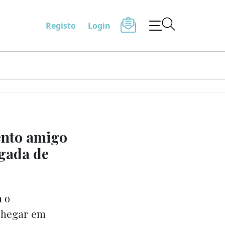
Registo
Login
ento amigo
egada de
a o
 chegar em