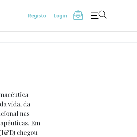
Registo
Login
rmacêutica
da vida, da
acional nas
rapêuticas. Em
 (I&D) chegou