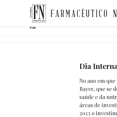
Farmacêutico News
Skip
PUB
to
content
Dia Intern
No ano em que 
Bayer, que se d
saúde e da nutr
áreas de invest
2023 o investi