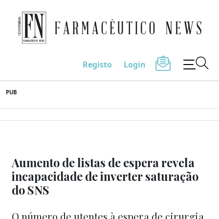
Farmacêutico News
Registo
Login
Skip
PUB
to
content
Aumento de listas de espera revela
incapacidade de inverter saturação
do SNS
O número de utentes à espera de cirurgia