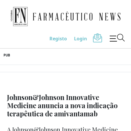
Farmacêutico News
Registo
Login
Skip
PUB
to
content
Johnson&Johnson Innovative
Medicine anuncia a nova indicação
terapêutica de amivantamab
A Johnson&Johnson Innovative Medicine