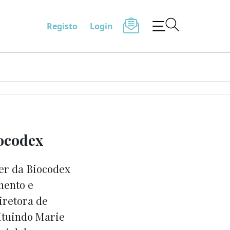
Registo
Login
ocodex
ger da Biocodex
mento e
iretora de
ituindo Marie