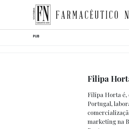
Farmacêutico News
Skip
PUB
to
content
Filipa Hor
Filipa Horta é,
Portugal, labor
comercializaçã
marketing na B