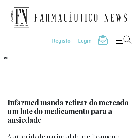
Farmacêutico News
Registo
Login
Skip
PUB
to
content
Infarmed manda retirar do mercado
um lote do medicamento para a
ansiedade
A autoridade nacional do medicamento