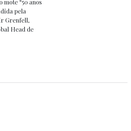
 o mote “50 anos
idida pela
r Grenfell,
lobal Head de