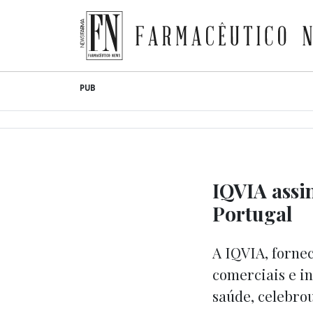
Farmacêutico News
Skip
PUB
to
content
IQVIA assi
Portugal
A IQVIA, fornec
comerciais e in
saúde, celebro