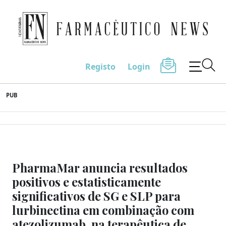
Farmacêutico News
Registo
Login
Skip
PUB
to
content
PharmaMar anuncia resultados
positivos e estatisticamente
significativos de SG e SLP para
lurbinectina em combinação com
atezolizumab, na terapêutica de