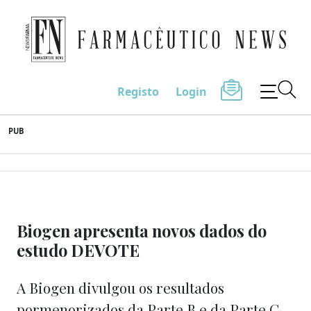
Farmacêutico News
Registo
Login
Skip
PUB
to
content
Biogen apresenta novos dados do
estudo DEVOTE
A Biogen divulgou os resultados
pormenorizados da Parte B e da Parte C