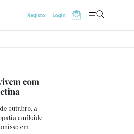
Registo
Login
 vivem com
retina
de outubro, a
opatia amiloide
romisso em