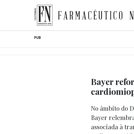
Farmacêutico News
Skip
PUB
to
content
Bayer refo
cardiomiop
No âmbito do Di
Bayer relembra
associada à tr