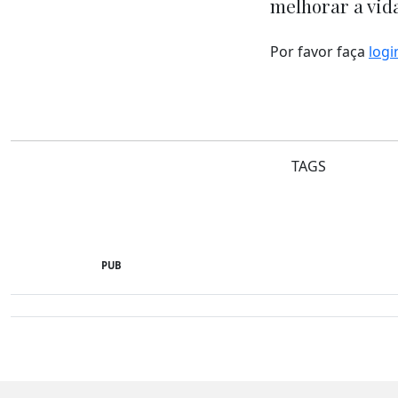
melhorar a vida
Por favor faça
logi
TAGS
PUB