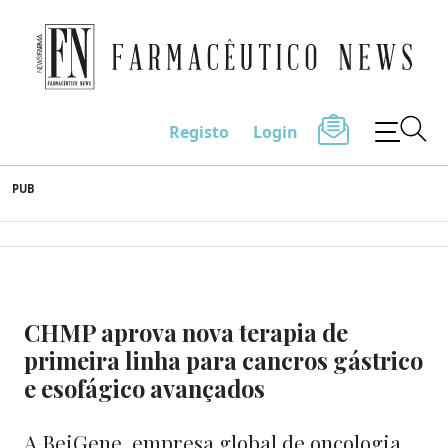
Farmacêutico News
Registo
Login
Skip
PUB
to
content
CHMP aprova nova terapia de
primeira linha para cancros gástrico
e esofágico avançados
A BeiGene, empresa global de oncologia,