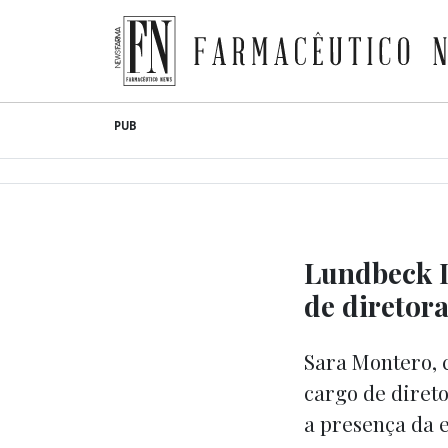
Farmacêutico News
Skip
PUB
to
content
Lundbeck I
de diretor
Sara Montero, 
cargo de diret
a presença da 