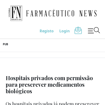
Farmacêutico News
Registo
Login
Skip
PUB
to
content
Hospitais privados com permissão
para prescrever medicamentos
biológicos
Os hospitais privados já podem prescrever