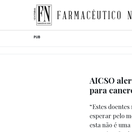
Farmacêutico News
Skip
PUB
to
content
AICSO aler
para cancro
“Estes doentes
esperar pelo m
esta não é uma 