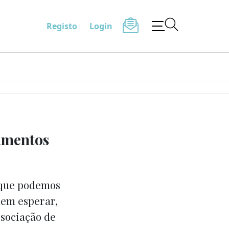
Registo
Login
amentos
 que podemos
nem esperar,
ssociação de