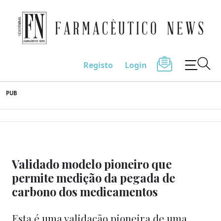
Farmacêutico News
Registo
Login
Skip
PUB
to
content
Validado modelo pioneiro que
permite medição da pegada de
carbono dos medicamentos
Esta é uma validação pioneira de uma