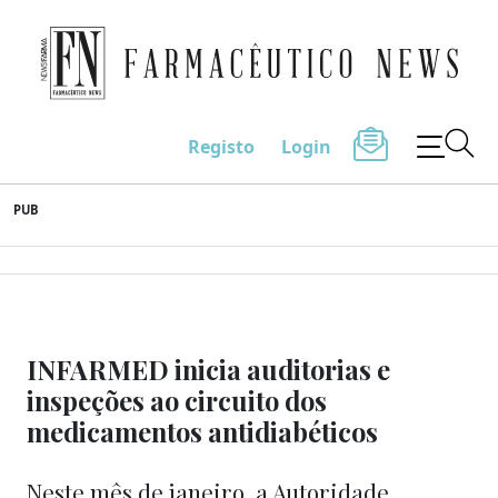
Farmacêutico News
Registo
Login
Skip
PUB
to
content
INFARMED inicia auditorias e
inspeções ao circuito dos
medicamentos antidiabéticos
Neste mês de janeiro, a Autoridade