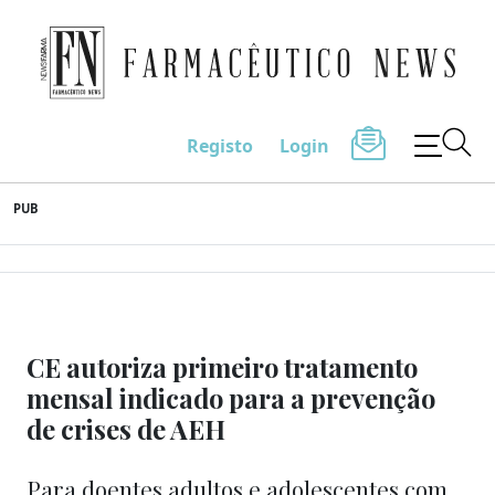
Farmacêutico News
Registo
Login
Skip
PUB
to
content
CE autoriza primeiro tratamento
mensal indicado para a prevenção
de crises de AEH
Para doentes adultos e adolescentes com