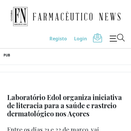
Farmacêutico News
Registo
Login
Skip
PUB
to
content
Laboratório Edol organiza iniciativa
de literacia para a saúde e rastreio
dermatológico nos Açores
Entre os dias 21 e 22 de março, vai