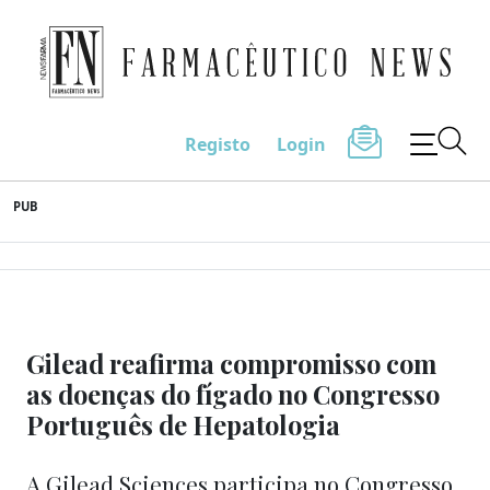
Farmacêutico News
Registo
Login
Skip
PUB
to
content
Gilead reafirma compromisso com
as doenças do fígado no Congresso
Português de Hepatologia
A Gilead Sciences participa no Congresso