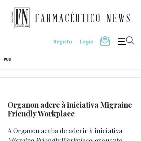
Farmacêutico News
Registo
Login
Skip
PUB
to
content
Organon adere à iniciativa Migraine
Friendly Workplace
A Organon acaba de aderir à iniciativa
Migraine Friendly Workplace
, enquanto