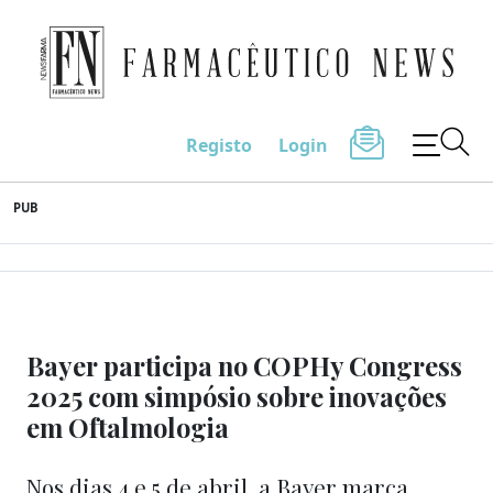
Farmacêutico News
Registo
Login
Skip
PUB
to
content
Bayer participa no COPHy Congress
2025 com simpósio sobre inovações
em Oftalmologia
Nos dias 4 e 5 de abril, a Bayer marca