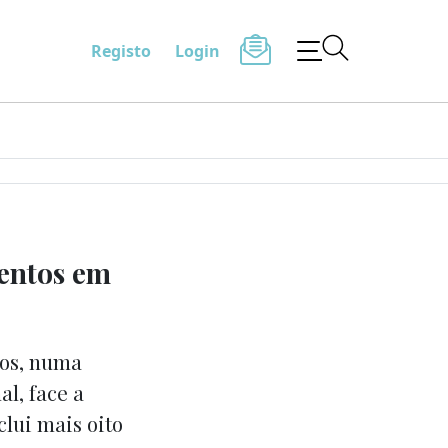
Registo
Login
entos em
os, numa
l, face a
clui mais oito