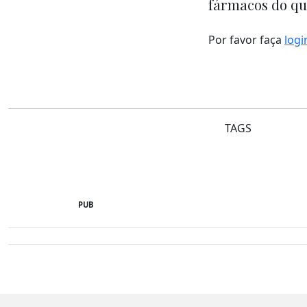
fármacos do q
Por favor faça
logi
TAGS
PUB