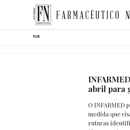
Farmacêutico News
Skip
PUB
to
content
INFARMED 
abril para
O INFARMED pr
medida que vis
ruturas identif