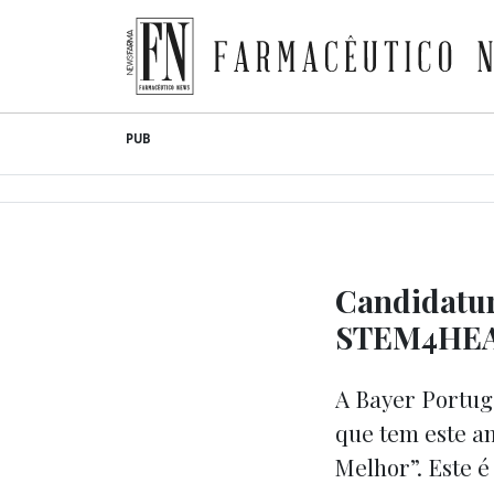
Farmacêutico News
Skip
PUB
to
content
Candidatur
STEM4HEA
A Bayer Portuga
que tem este a
Melhor”. Este é