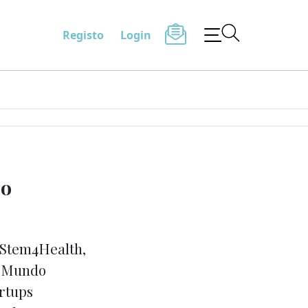
Registo
Login
do
o Stem4Health,
m Mundo
artups