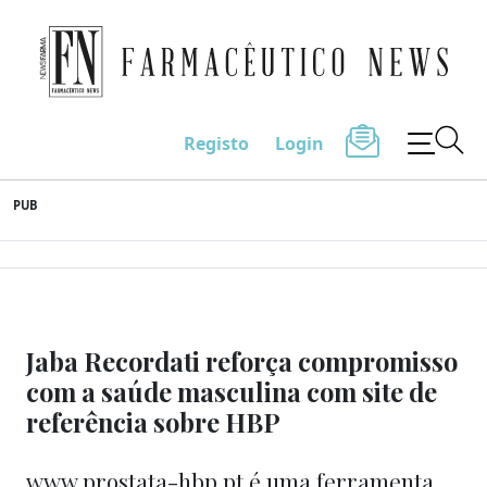
Farmacêutico News
Registo
Login
Skip
PUB
to
content
Jaba Recordati reforça compromisso
com a saúde masculina com site de
referência sobre HBP
www.prostata-hbp.pt é uma ferramenta