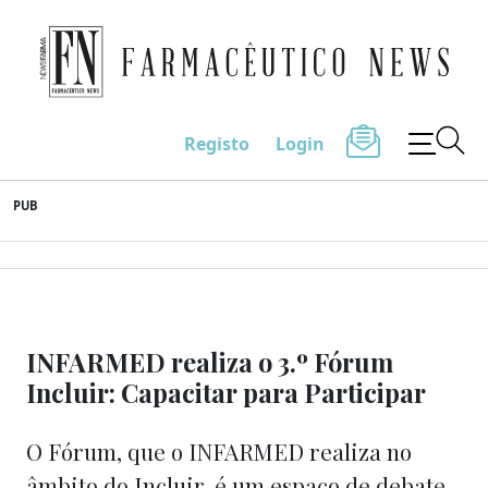
Farmacêutico News
Registo
Login
Skip
PUB
to
content
INFARMED realiza o 3.º Fórum
Incluir: Capacitar para Participar
O Fórum, que o INFARMED realiza no
âmbito do Incluir, é um espaço de debate