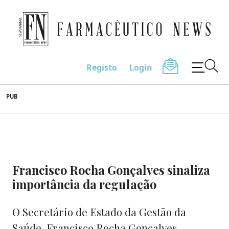
Farmacêutico News
Registo
Login
Skip
PUB
to
content
Francisco Rocha Gonçalves sinaliza
importância da regulação
O Secretário de Estado da Gestão da
Saúde, Francisco Rocha Gonçalves,