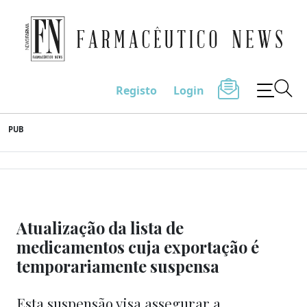
Farmacêutico News
Registo
Login
Skip
PUB
to
content
Atualização da lista de
medicamentos cuja exportação é
temporariamente suspensa
Esta suspensão visa assegurar a