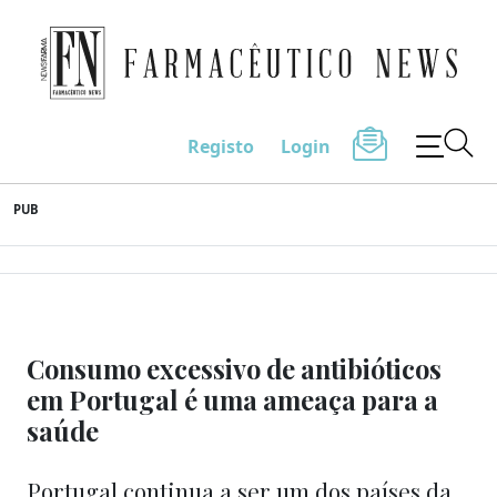
Farmacêutico News
Registo
Login
Skip
PUB
to
content
Consumo excessivo de antibióticos
em Portugal é uma ameaça para a
saúde
Portugal continua a ser um dos países da