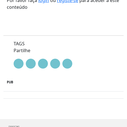
Por favor faça
login
ou
registe-se
para aceder a este
conteúdo
TAGS
Partilhe
PUB