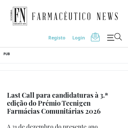
Farmacêutico News
Registo
Login
Skip
PUB
to
content
Last Call para candidaturas à 3.ª
edição do Prémio Tecnigen
Farmácias Comunitárias 2026
A 31 de dezembro do presente ano,