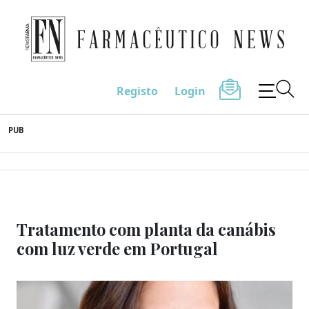
Farmacêutico News
Registo
Login
Skip
PUB
to
content
Tratamento com planta da canábis
com luz verde em Portugal