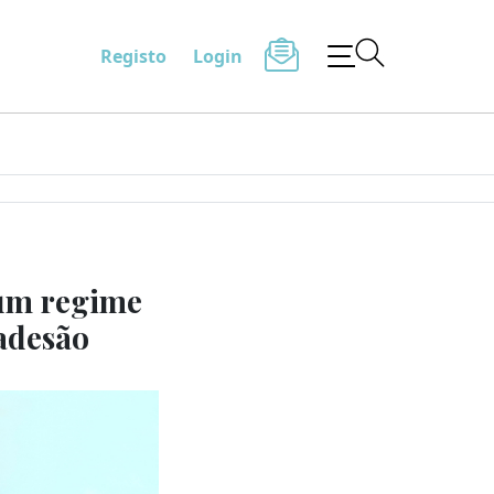
Registo
Login
 um regime
 adesão