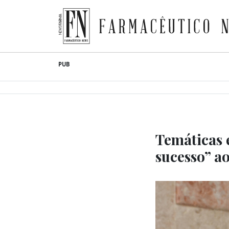
Farmacêutico News
Skip
PUB
to
content
Temáticas 
sucesso” a