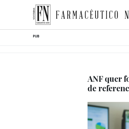
Farmacêutico News
Skip
PUB
to
content
ANF quer fo
de referen