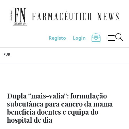
Farmacêutico News
Registo
Login
Skip
PUB
to
content
Dupla “mais-valia”: formulação
subcutânea para cancro da mama
beneficia doentes e equipa do
hospital de dia