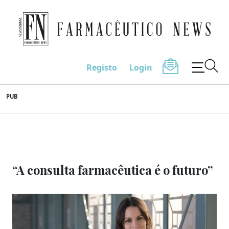
Farmacêutico News
Registo
Login
Skip
PUB
to
content
“A consulta farmacêutica é o futuro”