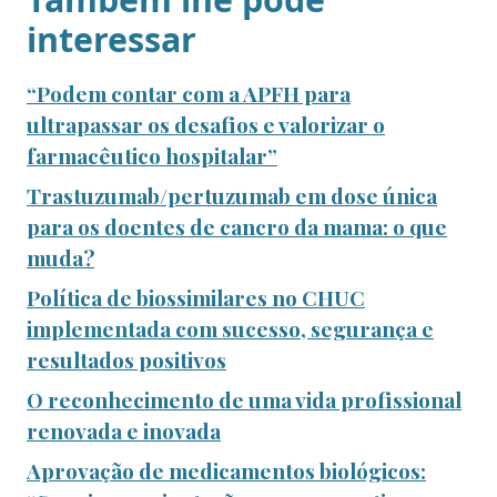
interessar
“Podem contar com a APFH para
ultrapassar os desafios e valorizar o
farmacêutico hospitalar”
Trastuzumab/pertuzumab em dose única
para os doentes de cancro da mama: o que
muda?
Política de biossimilares no CHUC
implementada com sucesso, segurança e
resultados positivos
O reconhecimento de uma vida profissional
renovada e inovada
Aprovação de medicamentos biológicos: