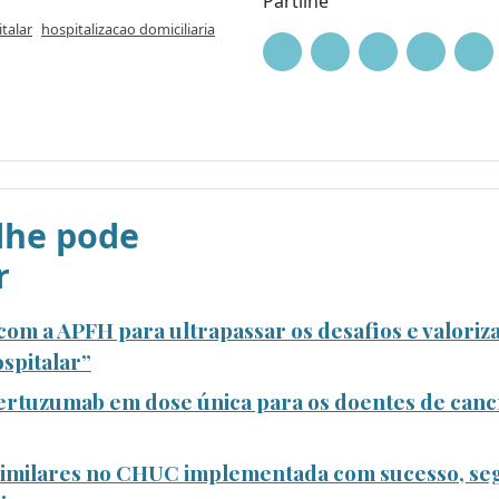
Partilhe
talar
hospitalizacao domiciliaria
he pode
r
om a APFH para ultrapassar os desafios e valoriza
spitalar”
rtuzumab em dose única para os doentes de canc
ssimilares no CHUC implementada com sucesso, se