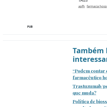
TAGS
apfh
farmacia hospi
PUB
Também l
interessa
“Podem contar c
farmacêutico ho
Trastuzumab/pe
que muda?
Política de bio