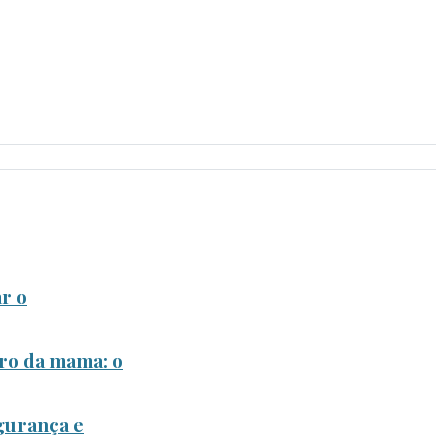
r o
ro da mama: o
gurança e