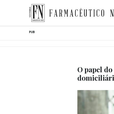
Farmacêutico News
Skip
PUB
to
content
O papel do
domiciliár