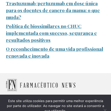
Trastuzumab/pertuzumab em dose única
para os doentes de cancro da mama: o que
muda?
Política de biossimilares no CHUC
implementada com sucesso, segurança e
resultados positivos
O reconhecimento de uma vida profissional
renovada e inovada
Este site utiliza cookies para permitir uma melhor experiência
© 2026 Farmacêutico News -
Política de Cookies
|
Política
por parte do utilizador. Ao navegar no site estará a consentir a
sua utilização.