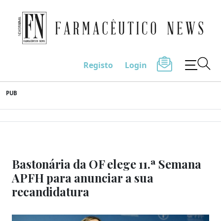
Farmacêutico News
Registo
Login
Skip
PUB
to
content
Bastonária da OF elege 11.ª Semana
APFH para anunciar a sua
recandidatura