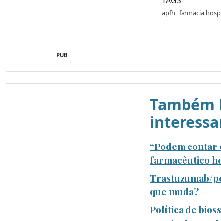
TAGS
apfh
farmacia hospi
PUB
Também l
interessa
“Podem contar c
farmacêutico ho
Trastuzumab/pe
que muda?
Política de bio