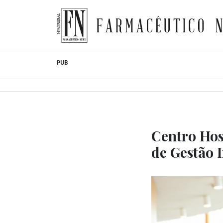
Farmacêutico News
Skip
PUB
to
content
Centro Hos
de Gestão 