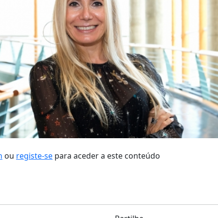
n
ou
registe-se
para aceder a este conteúdo