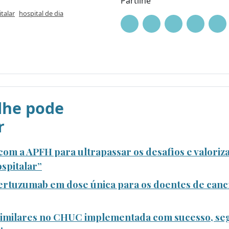
Partilhe
talar
hospital de dia
he pode
r
om a APFH para ultrapassar os desafios e valoriza
spitalar”
rtuzumab em dose única para os doentes de canc
ssimilares no CHUC implementada com sucesso, se