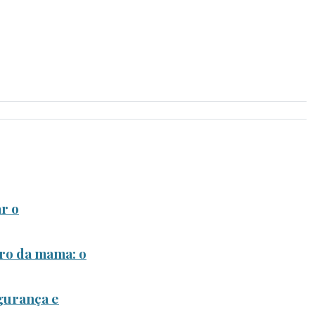
r o
ro da mama: o
gurança e