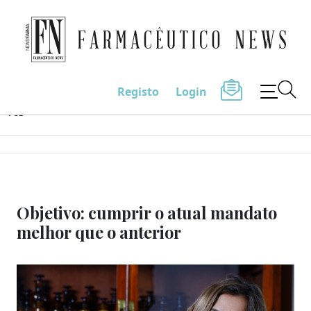
Farmacêutico News
Registo
Login
Skip
PUB
to
content
Objetivo: cumprir o atual mandato
melhor que o anterior