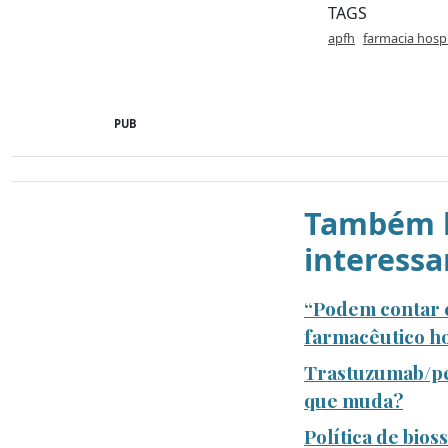
TAGS
apfh
farmacia hospi
PUB
Também l
interessa
“Podem contar c
farmacêutico ho
Trastuzumab/pe
que muda?
Política de bio