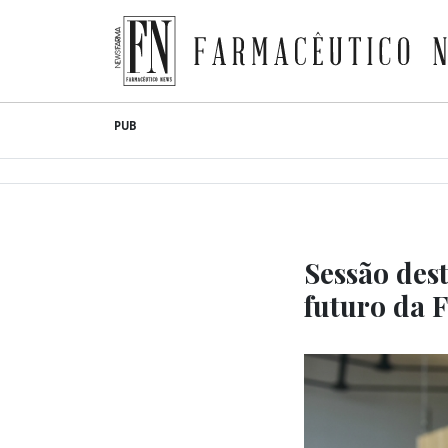
Farmacêutico News
Skip
PUB
to
content
Sessão des
futuro da 