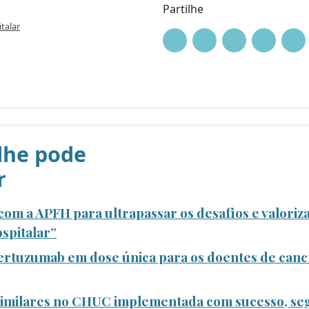
Partilhe
talar
he pode
r
om a APFH para ultrapassar os desafios e valoriza
spitalar”
rtuzumab em dose única para os doentes de canc
ssimilares no CHUC implementada com sucesso, se