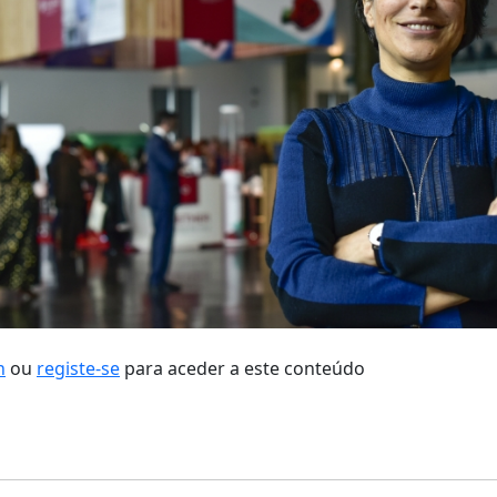
n
ou
registe-se
para aceder a este conteúdo