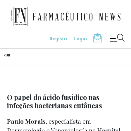
Farmacêutico News
Registo
Login
Skip
PUB
to
content
O papel do ácido fusídico nas
infeções bacterianas cutâneas
Paulo Morais
, especialista em
Dermatologia e Venereologia no Hospital