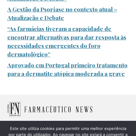
A Gestão da Psoríase no contexto atual –
Atualização e Debate
“As farmácias tiveram a capacidade de
encontrar alternativas para dar resposta às
necessidades emergentes do foro
dermatológico”
Aprovado em Portugal primeiro tratamento
para a dermatite atópica moderada a grave
Este site utiliza cookies para permitir uma melhor experiência
por parte do utilizador. Ao navegar no site estará a consentir a
© 2026 Farmacêutico News -
Política de Cookies
|
Política