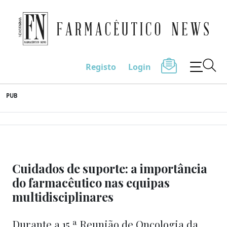
Farmacêutico News
Registo
Login
Skip
PUB
to
content
Cuidados de suporte: a importância
do farmacêutico nas equipas
multidisciplinares
Durante a 15.ª Reunião de Oncologia da