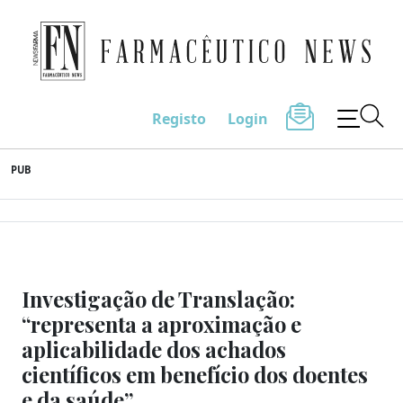
Farmacêutico News
Registo
Login
Skip
PUB
to
content
Investigação de Translação:
“representa a aproximação e
aplicabilidade dos achados
científicos em benefício dos doentes
e da saúde”