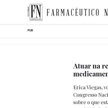
Farmacêutico News
Skip
PUB
to
content
Atuar na r
medicament
Erica Viegas, 
Congresso Naci
sobre o que es