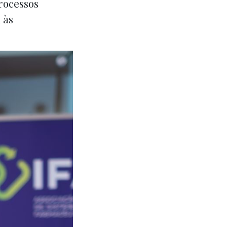
rocessos
 às