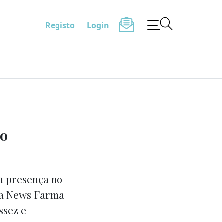
Registo
Login
do
u presença no
 a News Farma
ssez e